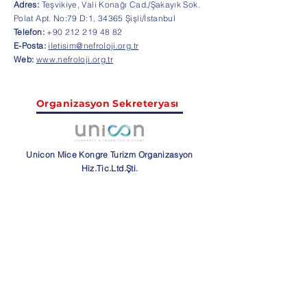
Adres:
Teşvikiye, Vali Konağı Cad./Şakayık Sok.
Polat Apt. No:79 D:1, 34365 Şişli/İstanbul
Telefon:
+90 212 219 48 82
E-Posta:
iletisim@nefroloji.org.tr
Web:
www.nefroloji.org.tr
Organizasyon Sekreteryası
Unicon Mice Kongre Turizm Organizasyon
Hiz.Tic.Ltd.Şti.
Ankara:
Reneza İş Merkezi İlkbahar Mah.
Doğukent Sitesi 739/40
İstanbul:
Gayrettepe Mah. Vefabayırı Sok.
İş
Bankalılar Sitesi C Blok No:3/B1 Beşiktaş
Telefon:
0212 969 33 05
0312 577 52 19
E-Posta:
nefroloji@uniconmice.com
Web:
www.uniconmice.com